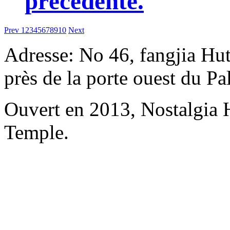
précédente.
Prev
1
2
3
4
5
6
7
8
9
10
Next
Adresse: No 46, fangjia Hu
près de la porte ouest du P
Ouvert en 2013, Nostalgia
Temple.