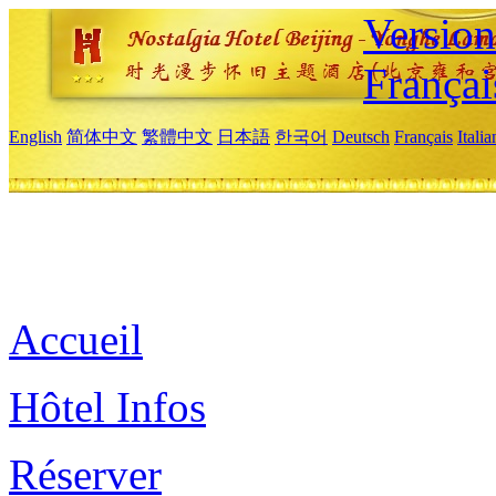
Versio
Françai
English
简体中文
繁體中文
日本語
한국어
Deutsch
Français
Itali
Accueil
Hôtel Infos
Réserver