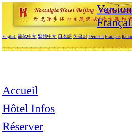
Versio
Françai
English
简体中文
繁體中文
日本語
한국어
Deutsch
Français
Itali
Accueil
Hôtel Infos
Réserver