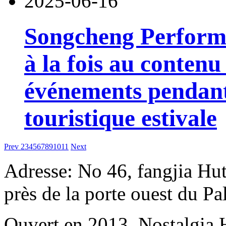
2025-06-16
Songcheng Performi
à la fois au contenu
événements pendant
touristique estivale
Prev
2
3
4
5
6
7
8
9
10
11
Next
Adresse: No 46, fangjia Hu
près de la porte ouest du P
Ouvert en 2013, Nostalgia