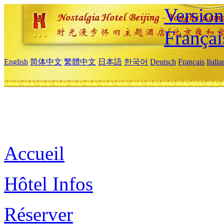
Versio
Françai
English
简体中文
繁體中文
日本語
한국어
Deutsch
Français
Itali
Accueil
Hôtel Infos
Réserver