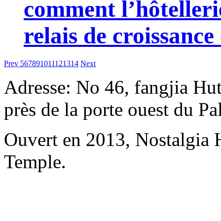
comment l’hôtelleri
relais de croissanc
Prev
5
6
7
8
9
10
11
12
13
14
Next
Adresse: No 46, fangjia Hu
près de la porte ouest du P
Ouvert en 2013, Nostalgia
Temple.