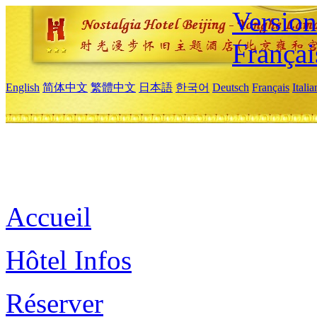
Versio
Françai
English
简体中文
繁體中文
日本語
한국어
Deutsch
Français
Itali
Accueil
Hôtel Infos
Réserver