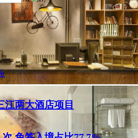
%
三江两大酒店项目
人次 免签入境占比77.7%