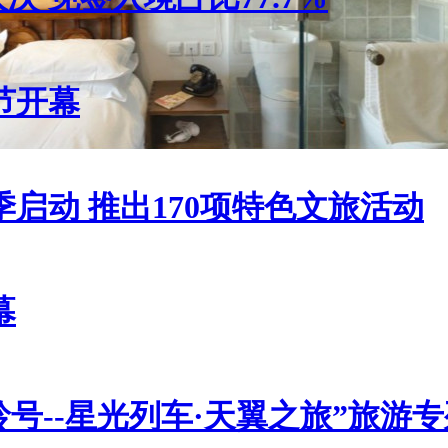
节开幕
启动 推出170项特色文旅活动
幕
号--星光列车·天翼之旅”旅游