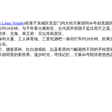
he Lama Temple
)坐落于东城区安定门内大街方家胡同46号创意园
车约10分钟。与千年香火雍和宫、古代高学府国子监仅咫尺之
府井、北海、恭王府、天坛等风景区。
大厦、工人体育场、三里屯酒吧一条街打车约20分钟。距离
左右。
搪瓷茶杯、红白游戏机，以及客房内75幅迥然不同的手绘壁
京胡同里的新世界。漫步时光，寻找记忆，方家46号院待君悠然