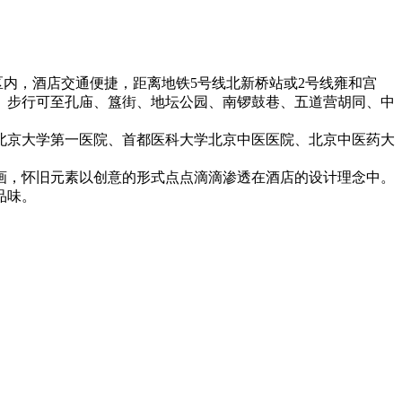
区内，酒店交通便捷，距离地铁5号线北新桥站或2号线雍和宫
遥。步行可至孔庙、簋街、地坛公园、南锣鼓巷、五道营胡同、中
北京大学第一医院、首都医科大学北京中医医院、北京中医药大
画，怀旧元素以创意的形式点点滴滴渗透在酒店的设计理念中。
品味。