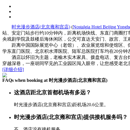
时光漫步酒店(北京雍和宫店)
(
Nostalgia Hotel Beijing Yong
站、安定门站步行约10分钟内，距离机场快线、东直门商圈打
央戏剧学院及鼓楼后海休闲区，公交可直达天安门、故宫、王
距离中国国际展览中心（老馆）、农业展览馆和使馆区、保利
学东直门医院、北京积水潭医院、陆军总医院打车均在20分钟
酒店以怀旧为主题，老榆木实木家具、拨盘电话、复古台灯、
穿越深巷，一座胡同罕见的工业园区闯入眼帘，让您感受老北
[详细介绍]
FAQs when booking at 时光漫步酒店(北京雍和宫店)
这酒店距北京首都机场有多远？
时光漫步酒店(北京雍和宫店)距机场20.6公里。
时光漫步酒店(北京雍和宫店)提供接机服务吗？
不，酒店没有接机服务。