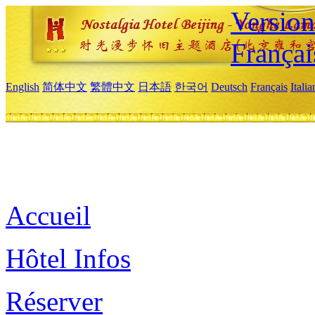
Versio
Françai
English
简体中文
繁體中文
日本語
한국어
Deutsch
Français
Itali
Accueil
Hôtel Infos
Réserver