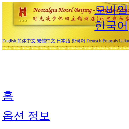
모바일
한국어
English
简体中文
繁體中文
日本語
한국어
Deutsch
Français
Itali
홈
옵션 정보