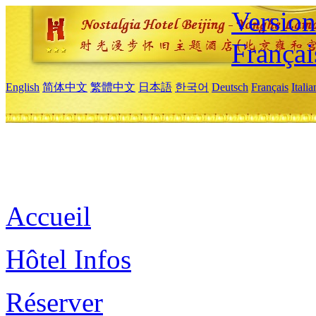
Versio
Françai
English
简体中文
繁體中文
日本語
한국어
Deutsch
Français
Itali
Accueil
Hôtel Infos
Réserver