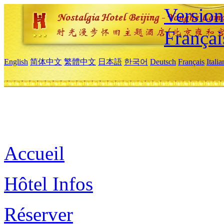
Versio
Françai
English
简体中文
繁體中文
日本語
한국어
Deutsch
Français
Itali
Accueil
Hôtel Infos
Réserver