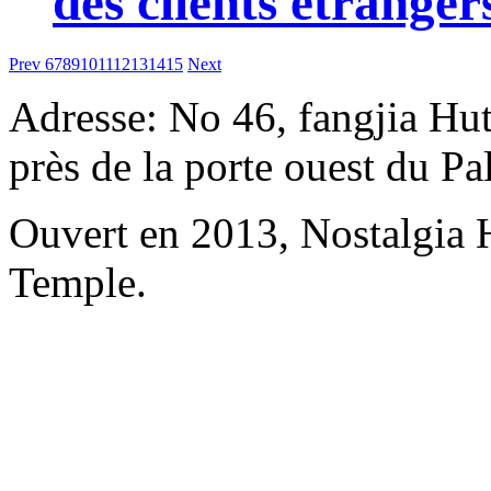
des clients étranger
Prev
6
7
8
9
10
11
12
13
14
15
Next
Adresse: No 46, fangjia Hu
près de la porte ouest du P
Ouvert en 2013, Nostalgia
Temple.