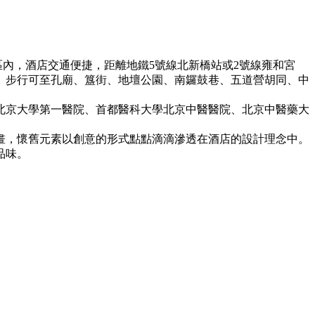
區內，酒店交通便捷，距離地鐵5號線北新橋站或2號線雍和宮
遙。步行可至孔廟、簋街、地壇公園、南鑼鼓巷、五道營胡同、中
北京大學第一醫院、首都醫科大學北京中醫醫院、北京中醫藥大
畫，懷舊元素以創意的形式點點滴滴滲透在酒店的設計理念中。
品味。