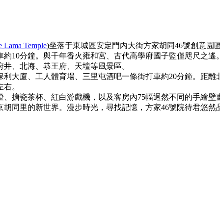
he Lama Temple
)坐落于東城區安定門內大街方家胡同46號創意園
車約10分鐘。與千年香火雍和宮、古代高學府國子監僅咫尺之
府井、北海、恭王府、天壇等風景區。
大廈、工人體育場、三里屯酒吧一條街打車約20分鐘。距離
左右。
搪瓷茶杯、紅白游戲機，以及客房內75幅迥然不同的手繪壁
京胡同里的新世界。漫步時光，尋找記憶，方家46號院待君悠然