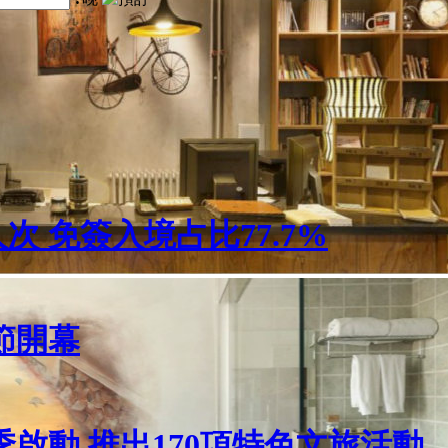
人次 免簽入境占比77.7%
節開幕
啟動 推出170項特色文旅活動