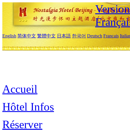
Versio
Françai
English
简体中文
繁體中文
日本語
한국어
Deutsch
Français
Itali
Accueil
Hôtel Infos
Réserver