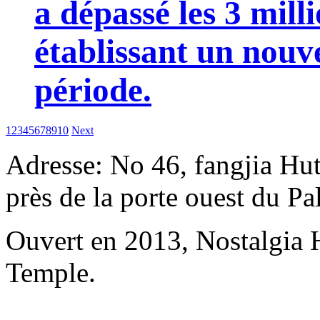
a dépassé les 3 mill
établissant un nou
période.
1
2
3
4
5
6
7
8
9
10
Next
Adresse: No 46, fangjia Hu
près de la porte ouest du P
Ouvert en 2013, Nostalgia
Temple.