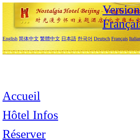
Versio
Françai
English
简体中文
繁體中文
日本語
한국어
Deutsch
Français
Itali
Accueil
Hôtel Infos
Réserver