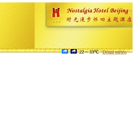
22 ~ 33℃
Détail météo