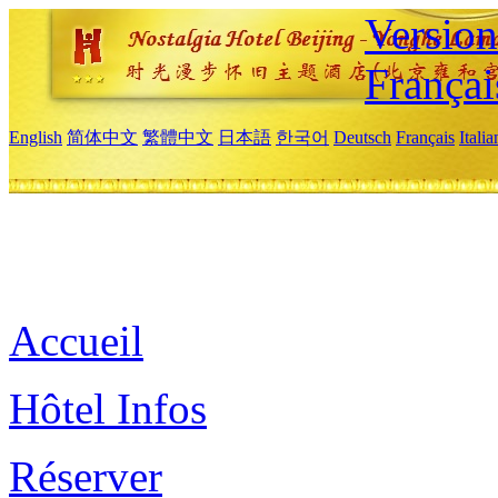
Versio
Françai
English
简体中文
繁體中文
日本語
한국어
Deutsch
Français
Itali
Accueil
Hôtel Infos
Réserver