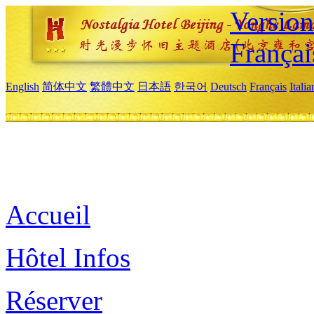
Versio
Françai
English
简体中文
繁體中文
日本語
한국어
Deutsch
Français
Itali
Accueil
Hôtel Infos
Réserver