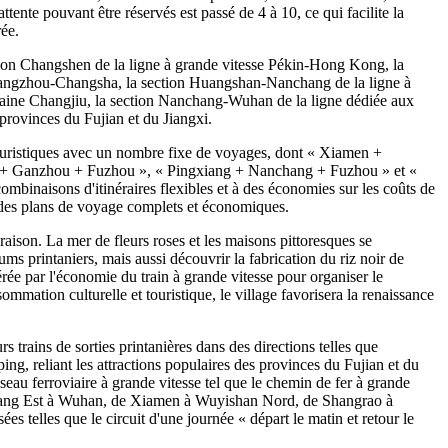
tente pouvant être réservés est passé de 4 à 10, ce qui facilite la
rée.
ection Changshen de la ligne à grande vitesse Pékin-Hong Kong, la
Hangzhou-Changsha, la section Huangshan-Nanchang de la ligne à
aine Changjiu, la section Nanchang-Wuhan de la ligne dédiée aux
provinces du Fujian et du Jiangxi.
ouristiques avec un nombre fixe de voyages, dont « Xiamen +
 + Ganzhou + Fuzhou », « Pingxiang + Nanchang + Fuzhou » et «
mbinaisons d'itinéraires flexibles et à des économies sur les coûts de
rs des plans de voyage complets et économiques.
aison. La mer de fleurs roses et les maisons pittoresques se
s printaniers, mais aussi découvrir la fabrication du riz noir de
énérée par l'économie du train à grande vitesse pour organiser le
sommation culturelle et touristique, le village favorisera la renaissance
rs trains de sorties printanières dans des directions telles que
eliant les attractions populaires des provinces du Fujian et du
eau ferroviaire à grande vitesse tel que le chemin de fer à grande
chang Est à Wuhan, de Xiamen à Wuyishan Nord, de Shangrao à
es telles que le circuit d'une journée « départ le matin et retour le