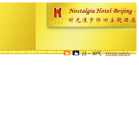
22 ~ 30℃
Détail météo