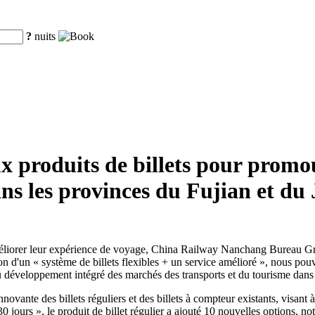
?
nuits
 produits de billets pour promo
ns les provinces du Fujian et du 
'améliorer leur expérience de voyage, China Railway Nanchang Bureau G
aison d'un « système de billets flexibles + un service amélioré », nous p
 au développement intégré des marchés des transports et du tourisme dans
nnovante des billets réguliers et des billets à compteur existants, visant
30 jours », le produit de billet régulier a ajouté 10 nouvelles options, no