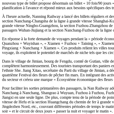
nouveau type de billet propose désormais un billet « 10 fois/90 jours » 
planification à l'avance et répond mieux aux besoins spécifiques des tra
À l'heure actuelle, Nanning Railway a lancé des billets réguliers et 
section Nanchang-Changsha de la ligne à grande vitesse Shanghai-K
grande vitesse Ningbo-Guangzhou, la section Fuzhou-Zhangzhou de la
passagers Wuhan-Jiujiang et la section Nanchang-Fuzhou de la ligne dé
En réponse à la forte demande de voyages pendant la « période écono
Quanzhou + Wuyishan », « Xiamen + Fuzhou + Taining », « Xiamen 
Pingxiang + Nanchang + Xiamen ». Ces produits relient les villes touri
voyage, ils exploitent le potentiel de marchés de niche tels que les ci
Dans le village de Jimian, bourg de Fengdu, comté de Gutian, ville de 
complètent harmonieusement. Des touristes transportant des paniers en 
l'ethnie She. Jiang Xitao, secrétaire du Parti du village de Jimian, a déc
quatrième Festival des fleurs de pêcher fin mars. En intégrant des activi
du secteur et créera une marque « Écosystème économique des fleurs 
Pour faciliter les sorties printanières des passagers, la Nan Railway ado
Nanchang à Nanchang, Shangrao à Wuyuan, Fuzhou à Fuzhou, Fuzhou à
Jiangxi en une seule ligne. De plus, compte tenu de la période de poi
vitesse de Hefu et la section Huangchang du chemin de fer à grand
Jingdezhen Nord, etc., couvrant différentes périodes de temps le matin, 
soir » et le circuit de deux jours « passer la nuit et voyager le matin ».