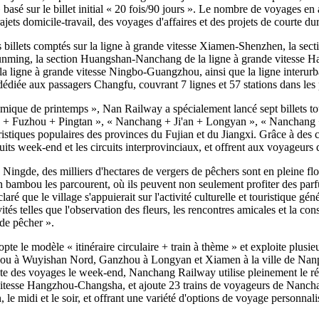
basé sur le billet initial « 20 fois/90 jours ». Le nombre de voyages en at
jets domicile-travail, des voyages d'affaires et des projets de courte du
des billets comptés sur la ligne à grande vitesse Xiamen-Shenzhen, la s
unming, la section Huangshan-Nanchang de la ligne à grande vitesse 
 ligne à grande vitesse Ningbo-Guangzhou, ainsi que la ligne interurb
diée aux passagers Changfu, couvrant 7 lignes et 57 stations dans les 
mique de printemps », Nan Railway a spécialement lancé sept billets t
+ Fuzhou + Pingtan », « Nanchang + Ji'an + Longyan », « Nanchang
stiques populaires des provinces du Fujian et du Jiangxi. Grâce à des co
rcuits week-end et les circuits interprovinciaux, et offrent aux voyageu
Ningde, des milliers d'hectares de vergers de pêchers sont en pleine flor
bambou les parcourent, où ils peuvent non seulement profiter des parfum
laré que le village s'appuierait sur l'activité culturelle et touristique g
tés telles que l'observation des fleurs, les rencontres amicales et la con
de pêcher ».
pte le modèle « itinéraire circulaire + train à thème » et exploite plusieu
 Wuyishan Nord, Ganzhou à Longyan et Xiamen à la ville de Nanping, r
nte des voyages le week-end, Nanchang Railway utilise pleinement le rés
e vitesse Hangzhou-Changsha, et ajoute 23 trains de voyageurs de Nan
le midi et le soir, et offrant une variété d'options de voyage personnalisé