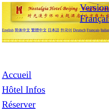
Versio
Françai
English
简体中文
繁體中文
日本語
한국어
Deutsch
Français
Itali
Accueil
Hôtel Infos
Réserver