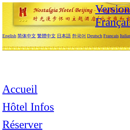
Versio
Françai
English
简体中文
繁體中文
日本語
한국어
Deutsch
Français
Itali
Accueil
Hôtel Infos
Réserver