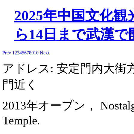
2025年中国文化
ら14日まで武漢で
Prev
1
2
3
4
5
6
7
8
9
10
Next
アドレス: 安定門内大街
門近く
2013年オープン， Nostalgia 
Temple.