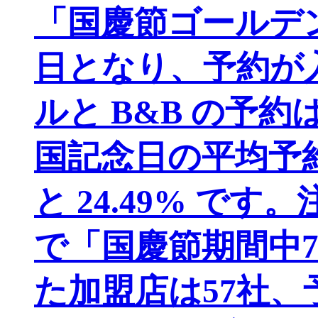
「国慶節ゴールデン
日となり、予約が
ルと B&B の予
国記念日の平均予約率
と 24.49% で
で「国慶節期間中
た加盟店は57社、