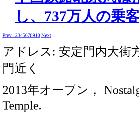
し、737万人の乗
Prev
1
2
3
4
5
6
7
8
9
10
Next
アドレス: 安定門内大街
門近く
2013年オープン， Nostalgia 
Temple.