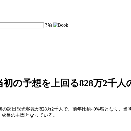
?
泊
当初の予想を上回る828万2千
の上海の訪日観光客数が828万2千人で、前年比約40%増となり、
り、成長の主因となっている。