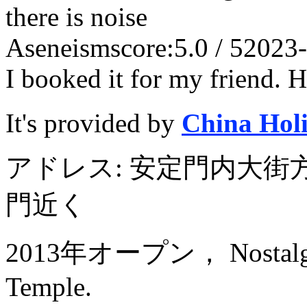
there is noise
Aseneism
score:5.0 / 5
2023-
I booked it for my friend. 
It's provided by
China Hol
アドレス: 安定門内大街
門近く
2013年オープン， Nostalgia 
Temple.