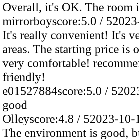
Overall, it's OK. The room i
mirrorboy
score:5.0 / 5
2023
It's really convenient! It's 
areas. The starting price is 
very comfortable! recomme
friendly!
e01527884
score:5.0 / 5
202
good
Olley
score:4.8 / 5
2023-10-
The environment is good, bu