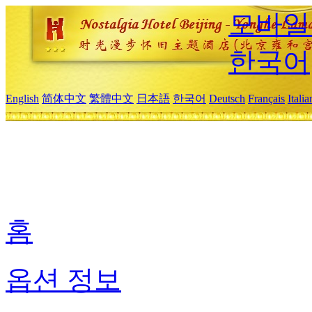
모바일
한국어
English
简体中文
繁體中文
日本語
한국어
Deutsch
Français
Itali
홈
옵션 정보