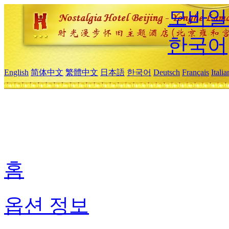
모바일
한국어
English
简体中文
繁體中文
日本語
한국어
Deutsch
Français
Itali
홈
옵션 정보