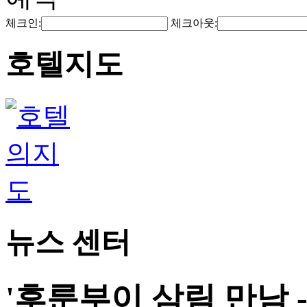
체크인:
체크아웃:
호텔지도
뉴스 센터
'후룬부이 삼림 만남 