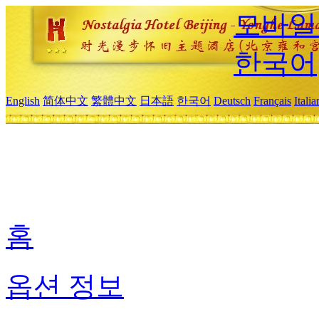
모바일
한국어
English
简体中文
繁體中文
日本語
한국어
Deutsch
Français
Itali
홈
옵션 정보