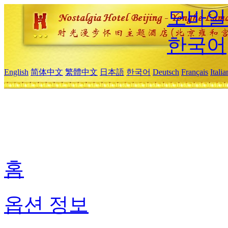
모바일
한국어
English
简体中文
繁體中文
日本語
한국어
Deutsch
Français
Itali
홈
옵션 정보