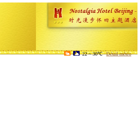
22 ~ 30℃
Détail météo