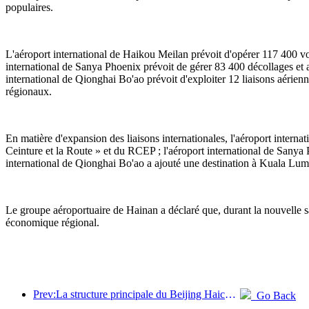
populaires.
L'aéroport international de Haikou Meilan prévoit d'opérer 117 400 vol
international de Sanya Phoenix prévoit de gérer 83 400 décollages et a
international de Qionghai Bo'ao prévoit d'exploiter 12 liaisons aérien
régionaux.
En matière d'expansion des liaisons internationales, l'aéroport intern
Ceinture et la Route » et du RCEP ; l'aéroport international de Sanya 
international de Qionghai Bo'ao a ajouté une destination à Kuala Lumpu
Le groupe aéroportuaire de Hainan a déclaré que, durant la nouvelle sai
économique régional.
Prev:La structure principale du Beijing Haichang Ocean Park devrait atteindre son point culminant d'ici la fin de l'année, l'achèvement et l'ouverture étant prévus pour 2027.
Go Back