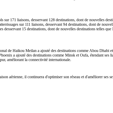
s sur 171 liaisons, desservant 128 destinations, dont de nouvelles desti
tterrissages sur 111 liaisons, desservant 94 destinations, dont de nouve
nes desservant 15 destinations, dont de nouvelles destinations telles q
ational de Haikou Meilan a ajouté des destinations comme Abou Dhabi et 
Phoenix a ajouté des destinations comme Minsk et Oufa, étendant ses liai
r, améliorant la connectivité internationale.
son aérienne, il continuera d'optimiser son réseau et d'améliorer ses se