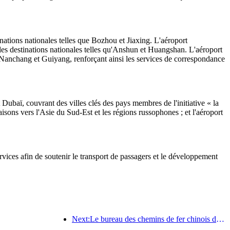
nations nationales telles que Bozhou et Jiaxing. L'aéroport
lles destinations nationales telles qu'Anshun et Huangshan. L'aéroport
ue Nanchang et Guiyang, renforçant ainsi les services de correspondance
Dubaï, couvrant des villes clés des pays membres de l'initiative « la
sons vers l'Asie du Sud-Est et les régions russophones ; et l'aéroport
rvices afin de soutenir le transport de passagers et le développement
Next:Le bureau des chemins de fer chinois de Pékin lance les transports pour les vacances de la fête de Qingming et prévoit de transporter 7,37 millions de passagers.