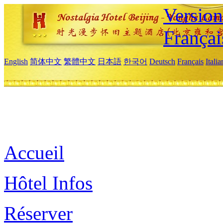
Versio
Françai
English
简体中文
繁體中文
日本語
한국어
Deutsch
Français
Itali
Accueil
Hôtel Infos
Réserver