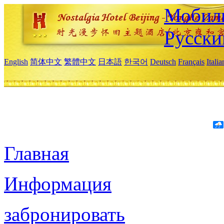
Мобиль
Русски
English
简体中文
繁體中文
日本語
한국어
Deutsch
Français
Itali
Главная
Информация
забронировать