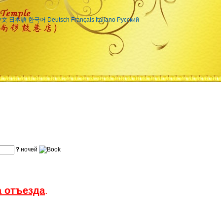
中文
日本語
한국어
Deutsch
Français
Italiano
Русский
?
ночей
а отъезда
.