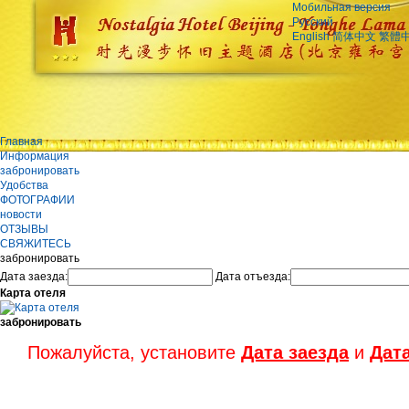
Мобильная версия
Русский
English
简体中文
繁體
Главная
Информация
забронировать
Удобства
ФОТОГРАФИИ
новости
ОТЗЫВЫ
СВЯЖИТЕСЬ
забронировать
Дата заезда:
Дата отъезда:
Карта отеля
забронировать
Пожалуйста, установите
Дата заезда
и
Дат