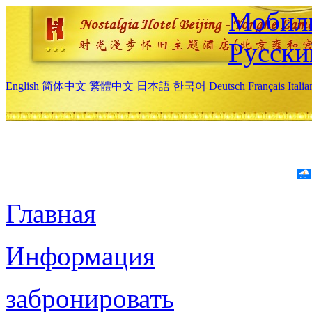
Мобиль
Русски
English
简体中文
繁體中文
日本語
한국어
Deutsch
Français
Itali
Главная
Информация
забронировать