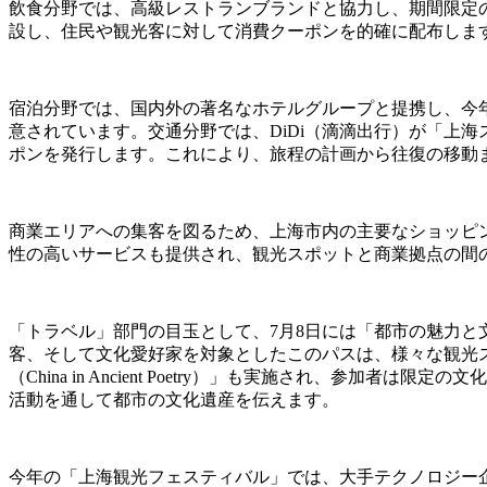
飲食分野では、高級レストランブランドと協力し、期間限定の
設し、住民や観光客に対して消費クーポンを的確に配布しま
宿泊分野では、国内外の著名なホテルグループと提携し、今
意されています。交通分野では、DiDi（滴滴出行）が「上海スムーズ・
ポンを発行します。これにより、旅程の計画から往復の移動
商業エリアへの集客を図るため、上海市内の主要なショッピ
性の高いサービスも提供され、観光スポットと商業拠点の間
「トラベル」部門の目玉として、7月8日には「都市の魅力と文化との出会
客、そして文化愛好家を対象としたこのパスは、様々な観光
（China in Ancient Poetry）」も実施され、
活動を通して都市の文化遺産を伝えます。
今年の「上海観光フェスティバル」では、大手テクノロジー企業