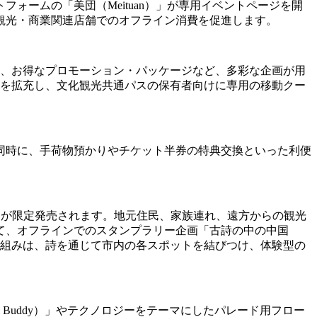
ームの「美団（Meituan）」が専用イベントページを開
観光・商業関連店舗でのオフライン消費を促進します。
や、お得なプロモーション・パッケージなど、多彩な企画が用
.0）」ガイドを拡充し、文化観光共通パスの保有者向けに専用の移動クー
同時に、手荷物預かりやチケット半券の特典交換といった利便
s）」共通パスが限定発売されます。地元住民、家族連れ、遠方からの観光
て、オフラインでのスタンプラリー企画「古詩の中の中国
。この取り組みは、詩を通じて市内の各スポットを結びつけ、体験型の
 Buddy）」やテクノロジーをテーマにしたパレード用フロー