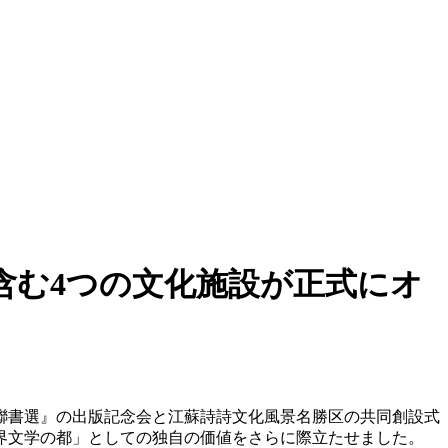
含む4つの文化施設が正式にオ
詩聯書選』の出版記念会と江蘇詩詩文化風景名勝区の共同創設式
界文学の都」としての独自の価値をさらに際立たせました。