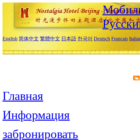
Мобиль
Русски
English
简体中文
繁體中文
日本語
한국어
Deutsch
Français
Itali
Главная
Информация
забронировать