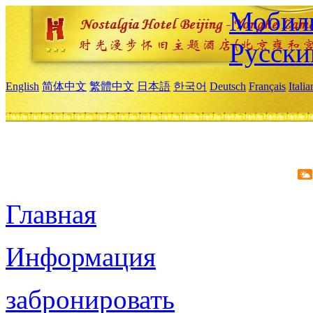
Мобиль
Русски
English
简体中文
繁體中文
日本語
한국어
Deutsch
Français
Itali
Главная
Информация
забронировать