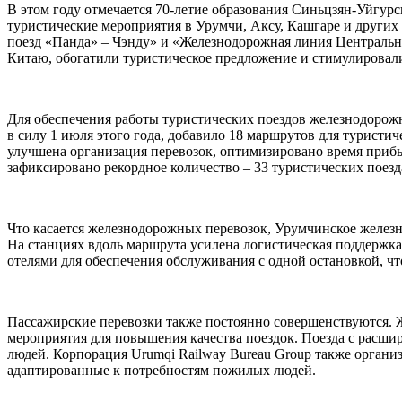
В этом году отмечается 70-летие образования Синьцзян-Уйгурс
туристические мероприятия в Урумчи, Аксу, Кашгаре и других
поезд «Панда» – Чэнду» и «Железнодорожная линия Центральн
Китаю, обогатили туристическое предложение и стимулировал
Для обеспечения работы туристических поездов железнодорожн
в силу 1 июля этого года, добавило 18 маршрутов для турист
улучшена организация перевозок, оптимизировано время прибы
зафиксировано рекордное количество – 33 туристических поезда
Что касается железнодорожных перевозок, Урумчинское желез
На станциях вдоль маршрута усилена логистическая поддержка
отелями для обеспечения обслуживания с одной остановкой, чт
Пассажирские перевозки также постоянно совершенствуются. 
мероприятия для повышения качества поездок. Поезда с рас
людей. Корпорация Urumqi Railway Bureau Group также организ
адаптированные к потребностям пожилых людей.