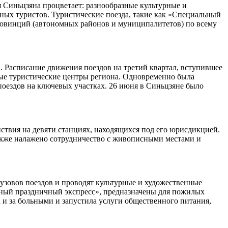
я Синьцзяна процветает: разнообразные культурные и
ных туристов. Туристические поезда, такие как «Специальный
ровинций (автономных районов и муниципалитетов) по всему
. Расписание движения поездов на третий квартал, вступившее
ные туристические центры региона. Одновременно была
поездов на ключевых участках. 26 июня в Синьцзяне было
твия на девяти станциях, находящихся под его юрисдикцией.
также налажено сотрудничество с живописными местами и
зовов поездов и проводят культурные и художественные
жный праздничный экспресс», предназначены для пожилых
 и за больными и запустила услуги общественного питания,