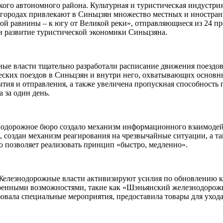
кого автономного района. Культурная и туристическая индустри
 городах привлекают в Синьцзян множество местных и иностран
ой равнины – к югу от Великой реки», отправляющиеся из 24 п
и развитие туристической экономики Синьцзяна.
ые власти тщательно разработали расписание движения поездов
ических поездов в Синьцзян и внутри него, охватывающих основ
тия и отправления, а также увеличена пропускная способность 
 за один день.
нодорожное бюро создало механизм информационного взаимодейс
, создан механизм реагирования на чрезвычайные ситуации, а 
о позволяет реализовать принцип «быстро, медленно».
Железнодорожные власти активизируют усилия по обновлению ку
ширенными возможностями, такие как «Шэньянский железнодоро
овала специальные мероприятия, предоставила товары для ухода