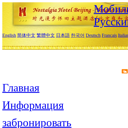
Мобиль
Русски
English
简体中文
繁體中文
日本語
한국어
Deutsch
Français
Itali
Главная
Информация
забронировать