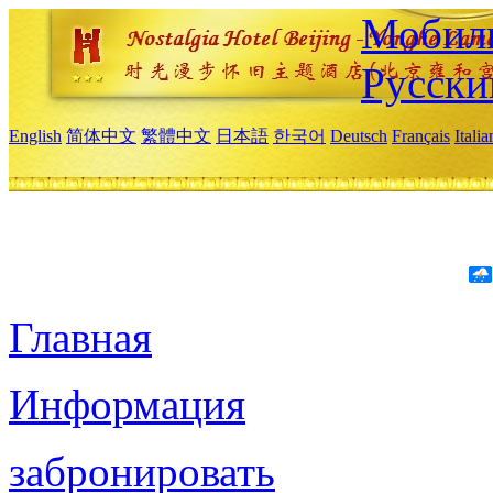
Мобиль
Русски
English
简体中文
繁體中文
日本語
한국어
Deutsch
Français
Itali
Главная
Информация
забронировать