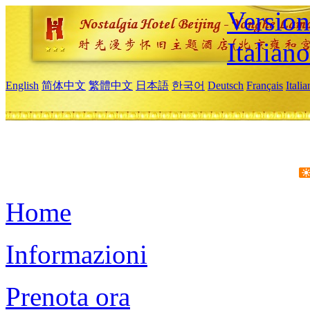
Version
Italiano
English
简体中文
繁體中文
日本語
한국어
Deutsch
Français
Itali
Home
Informazioni
Prenota ora