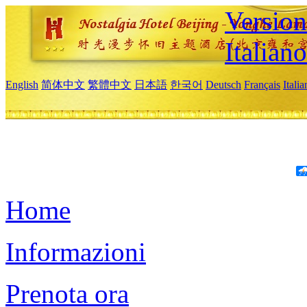
Version
Italiano
English
简体中文
繁體中文
日本語
한국어
Deutsch
Français
Itali
Home
Informazioni
Prenota ora