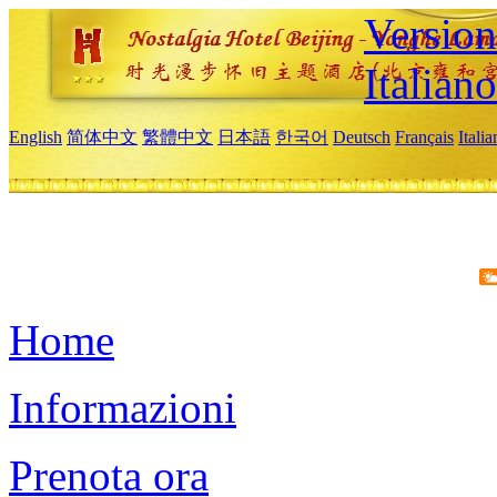
Version
Italiano
English
简体中文
繁體中文
日本語
한국어
Deutsch
Français
Itali
Home
Informazioni
Prenota ora