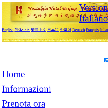
Version
Italiano
English
简体中文
繁體中文
日本語
한국어
Deutsch
Français
Itali
Home
Informazioni
Prenota ora