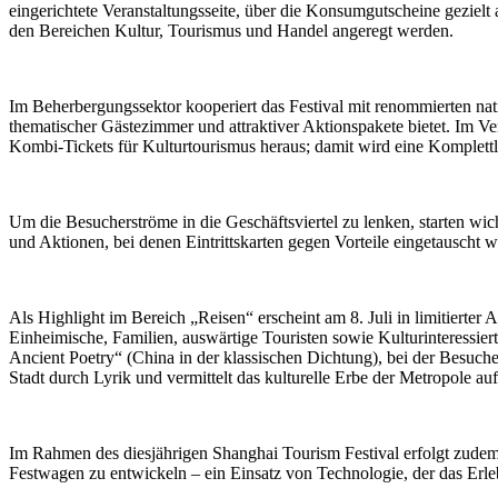
eingerichtete Veranstaltungsseite, über die Konsumgutscheine gezie
den Bereichen Kultur, Tourismus und Handel angeregt werden.
Im Beherbergungssektor kooperiert das Festival mit renommierten na
thematischer Gästezimmer und attraktiver Aktionspakete bietet. Im Ve
Kombi-Tickets für Kulturtourismus heraus; damit wird eine Komplettl
Um die Besucherströme in die Geschäftsviertel zu lenken, starten 
und Aktionen, bei denen Eintrittskarten gegen Vorteile eingetauscht
Als Highlight im Bereich „Reisen“ erscheint am 8. Juli in limitiert
Einheimische, Familien, auswärtige Touristen sowie Kulturinteressie
Ancient Poetry“ (China in der klassischen Dichtung), bei der Besuche
Stadt durch Lyrik und vermittelt das kulturelle Erbe der Metropole auf
Im Rahmen des diesjährigen Shanghai Tourism Festival erfolgt zude
Festwagen zu entwickeln – ein Einsatz von Technologie, der das Erl