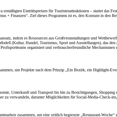
ßigten Eintrittspreisen für Touristenattraktionen – startet das Fes
ismus + Finanzen“. Ziel dieses Programms ist es, den Konsum in den Be
ebsansatz, indem es Ressourcen aus Großveranstaltungen und Wettbewerb
-Modell (Kultur, Handel, Tourismus, Sport und Ausstellungen), das den
e Profisportteams organisiert und verbraucherfreundliche Mechanismen
zusammen, um Projekte nach dem Prinzip „Ein Bezirk, ein Highlight-Even
mie, Unterkunft und Transport bis hin zu Besichtigungen, Shopping un
cher zu verwandeln, darunter Möglichkeiten für Social-Media-Check-ins,
urantmarken zusammen, um eine zeitlich begrenzte „Restaurant-Woche“ z