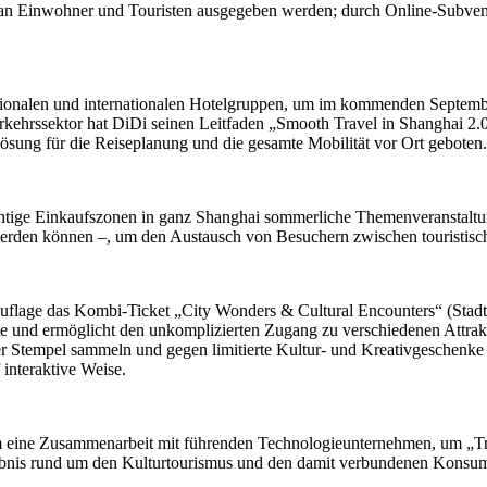
lt an Einwohner und Touristen ausgegeben werden; durch Online-Subven
tionalen und internationalen Hotelgruppen, um im kommenden September 
rkehrssektor hat DiDi seinen Leitfaden „Smooth Travel in Shanghai 2.0“
ösung für die Reiseplanung und die gesamte Mobilität vor Ort geboten.
wichtige Einkaufszonen in ganz Shanghai sommerliche Themenveranstal
 werden können –, um den Austausch von Besuchern zwischen touristisc
er Auflage das Kombi-Ticket „City Wonders & Cultural Encounters“ (Sta
rte und ermöglicht den unkomplizierten Zugang zu verschiedenen Attrak
r Stempel sammeln und gegen limitierte Kultur- und Kreativgeschenke e
 interaktive Weise.
m eine Zusammenarbeit mit führenden Technologieunternehmen, um „Tr
ebnis rund um den Kulturtourismus und den damit verbundenen Konsum 