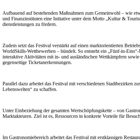
Aufbauend auf bestehenden Maßnahmen zum Gemeinwohl – wie etwa ermä
und Finanzinstituten eine Initiative unter dem Motto „Kultur & Tour
dienstleistungen zu fördern.
Zudem setzt das Festival verstärkt auf einen marktorientierten Betri
WorldSkills-Wettbewerben – bündelt. So entsteht ein „Fünf-in-Eins“
interaktive Aktivitäten mit in- und ausländischen Wettkämpfern sowi
gegenseitige Ticketanerkennungen.
Parallel dazu arbeitet das Festival mit verschiedenen Stadtbezirken 
Lebenswelten“ zu schaffen.
Unter Einbeziehung der gesamten Wertschöpfungskette – von Gastrono
Marktakteuren. Ziel ist es, Ressourcen in konkrete Vorteile für Besu
Im Gastronomiebereich arbeitet das Festival mit erstklassigen Resta