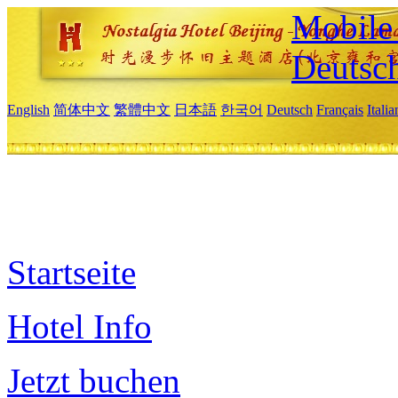
Mobile 
Deutsc
English
简体中文
繁體中文
日本語
한국어
Deutsch
Français
Itali
Startseite
Hotel Info
Jetzt buchen