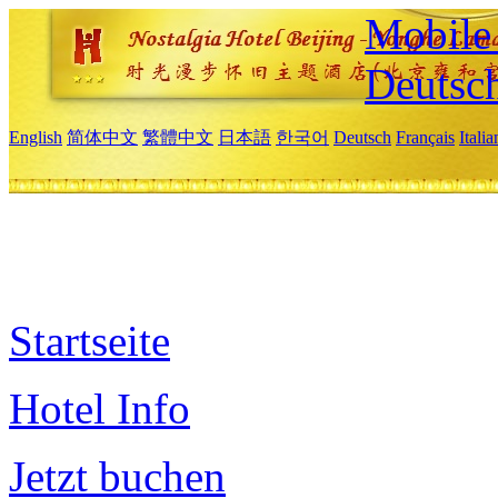
Mobile 
Deutsc
English
简体中文
繁體中文
日本語
한국어
Deutsch
Français
Itali
Startseite
Hotel Info
Jetzt buchen