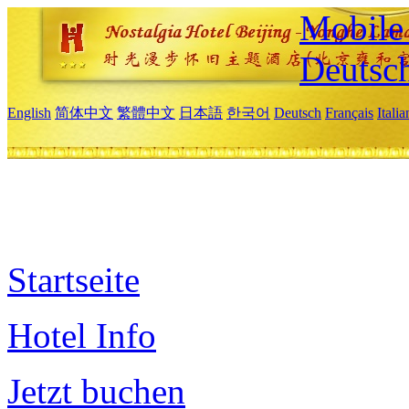
Mobile 
Deutsc
English
简体中文
繁體中文
日本語
한국어
Deutsch
Français
Itali
Startseite
Hotel Info
Jetzt buchen