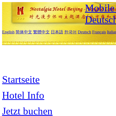
Mobile 
Deutsc
English
简体中文
繁體中文
日本語
한국어
Deutsch
Français
Itali
Startseite
Hotel Info
Jetzt buchen