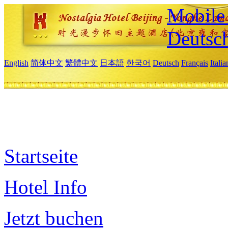
Mobile 
Deutsc
English
简体中文
繁體中文
日本語
한국어
Deutsch
Français
Itali
Startseite
Hotel Info
Jetzt buchen