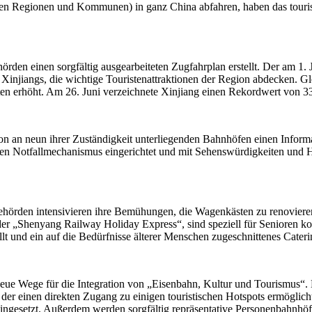
men Regionen und Kommunen) in ganz China abfahren, haben das touris
den einen sorgfältig ausgearbeiteten Zugfahrplan erstellt. Der am 1. Jul
Xinjiangs, die wichtige Touristenattraktionen der Region abdecken. Gl
ten erhöht. Am 26. Juni verzeichnete Xinjiang einen Rekordwert von 3
on an neun ihrer Zuständigkeit unterliegenden Bahnhöfen einen Infor
 einen Notfallmechanismus eingerichtet und mit Sehenswürdigkeiten und
hörden intensivieren ihre Bemühungen, die Wagenkästen zu renovieren 
der „Shenyang Railway Holiday Express“, sind speziell für Senioren 
llt und ein auf die Bedürfnisse älterer Menschen zugeschnittenes Cater
ue Wege für die Integration von „Eisenbahn, Kultur und Tourismus“.
 der einen direkten Zugang zu einigen touristischen Hotspots ermöglic
ingesetzt. Außerdem werden sorgfältig repräsentative Personenbahnhöfe