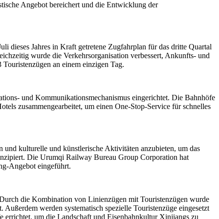
tische Angebot bereichert und die Entwicklung der
i dieses Jahres in Kraft getretene Zugfahrplan für das dritte Quartal
eichzeitig wurde die Verkehrsorganisation verbessert, Ankunfts- und
3 Touristenzügen an einem einzigen Tag.
mations- und Kommunikationsmechanismus eingerichtet. Die Bahnhöfe
 Hotels zusammengearbeitet, um einen One-Stop-Service für schnelles
und kulturelle und künstlerische Aktivitäten anzubieten, um das
konzipiert. Die Urumqi Railway Bureau Group Corporation hat
ing-Angebot eingeführt.
 Durch die Kombination von Linienzügen mit Touristenzügen wurde
ht. Außerdem werden systematisch spezielle Touristenzüge eingesetzt
 errichtet, um die Landschaft und Eisenbahnkultur Xinjiangs zu