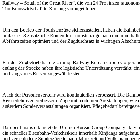
Railway – South of the Great River“, die von 24 Provinzen (autono
Tourismuswirtschaft in Xinjiang vorangetrieben.
Um den Betrieb der Touristenzüge sicherzustellen, haben die Bahnbehör
umfasste 18 zusätzliche Routen für Touristenzüge nach und innerhalb 
Abfahrtszeiten optimiert und der Zugdurchsatz in wichtigen Abschnit
Für den Zugbetrieb hat die Urumqi Railway Bureau Group Corporati
entlang der Strecke haben ihre logistische Unterstützung verstärkt,
und langsames Reisen zu gewährleisten.
Auch der Personenverkehr wird kontinuierlich verbessert. Die Bahnbe
Reiseerlebnis zu verbessern. Züge mit modernen Ausstattungen, wie 
außerdem Sonderveranstaltungen organisiert, Pflegebedarf bereitgeste
Darüber hinaus erkundet die Urumqi Bureau Group Company aktiv ne
ein schneller Eisenbahn-Verkehrskreis innerhalb Xinjiangs aufgebaut,
und verschiedene Sonderzüge je nach Jahreszeit und Volksbräuchen e